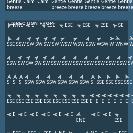
Gentle
Calm
Calm
Gentle
Gentle
Gentle
Gentle
Gentle
breeze
breeze
breeze
breeze
breeze
breez
DIRECTION FROM
NNE
E
ESE
ESE
ESE
ESE
SE
SSE
SSW
SW
SW
SW
SW
WSW
WSW
SSW
WSW
W
WNW
SSW
SW
SW
SW
SW
SSW
SSW
SSW
SSW
SSW
SSW
SSW
S
S
S
S
SSW
SSW
SSW
SSW
SSW
SSW
S
SSE
SSE
SSE
SSE
ESE
ESE
ESE
ESE
ESE
ESE
ESE
ESE
ESE
E
E
E
E
E
E
E
E
E
E
E
E
E
E
E
ENE
ESE