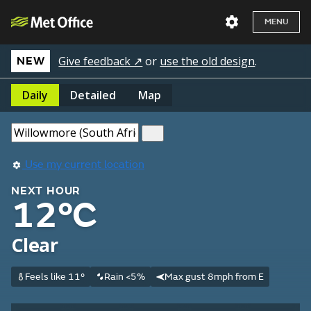
MENU
Give feedback ↗
or
use the old design
.
NEW
Daily
Detailed
Map
Use my current location
NEXT HOUR
12°C
Clear
Feels like 11°
Rain <5%
Max gust 8mph from E