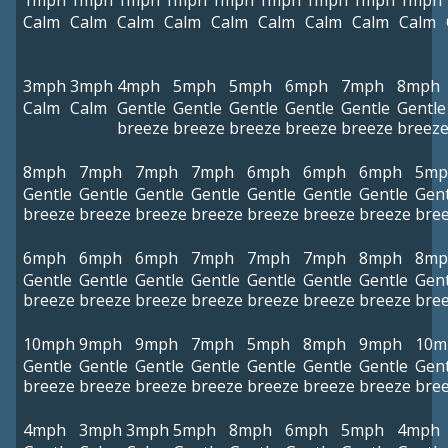
1mph
1mph
1mph
1mph
1mph
1mph
1mph
1mph
1mph
Calm
Calm
Calm
Calm
Calm
Calm
Calm
Calm
Calm
3mph
3mph
4mph
5mph
5mph
6mph
7mph
8mph
Calm
Calm
Gentle
Gentle
Gentle
Gentle
Gentle
Gentle
breeze
breeze
breeze
breeze
breeze
breez
8mph
7mph
7mph
7mph
6mph
6mph
6mph
5mp
Gentle
Gentle
Gentle
Gentle
Gentle
Gentle
Gentle
Gent
breeze
breeze
breeze
breeze
breeze
breeze
breeze
bre
6mph
6mph
6mph
7mph
7mph
7mph
8mph
8mp
Gentle
Gentle
Gentle
Gentle
Gentle
Gentle
Gentle
Gent
breeze
breeze
breeze
breeze
breeze
breeze
breeze
bre
10mph
9mph
9mph
7mph
5mph
8mph
9mph
10m
Gentle
Gentle
Gentle
Gentle
Gentle
Gentle
Gentle
Gent
breeze
breeze
breeze
breeze
breeze
breeze
breeze
bre
4mph
3mph
3mph
5mph
8mph
6mph
5mph
4mph