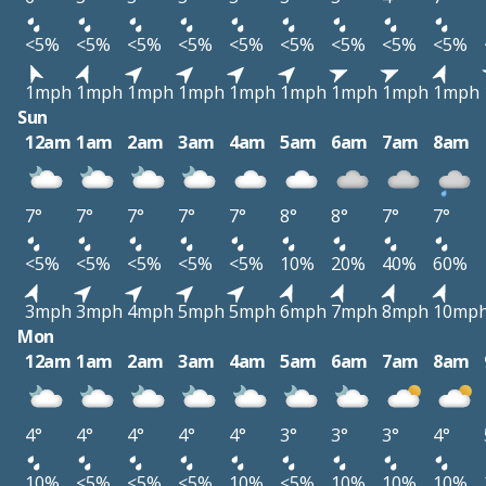
<5%
<5%
<5%
<5%
<5%
<5%
<5%
<5%
<5%
1mph
1mph
1mph
1mph
1mph
1mph
1mph
1mph
1mph
Sun
12am
1am
2am
3am
4am
5am
6am
7am
8am
7°
7°
7°
7°
7°
8°
8°
7°
7°
<5%
<5%
<5%
<5%
<5%
10%
20%
40%
60%
3mph
3mph
4mph
5mph
5mph
6mph
7mph
8mph
10mp
Mon
12am
1am
2am
3am
4am
5am
6am
7am
8am
4°
4°
4°
4°
4°
3°
3°
3°
4°
10%
<5%
<5%
<5%
10%
<5%
10%
10%
10%