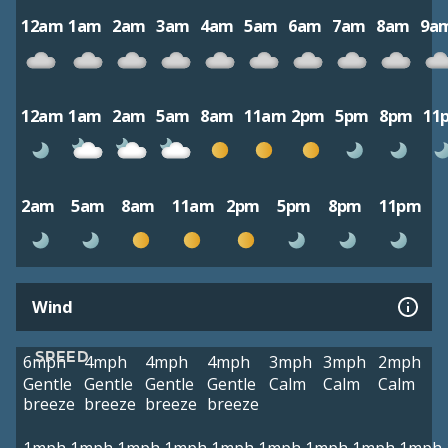
12am
1am
2am
3am
4am
5am
6am
7am
8am
9a
12am
1am
2am
5am
8am
11am
2pm
5pm
8pm
11
2am
5am
8am
11am
2pm
5pm
8pm
11pm
Wind
SPEED
6mph
4mph
4mph
4mph
3mph
3mph
2mph
Gentle
Gentle
Gentle
Gentle
Calm
Calm
Calm
breeze
breeze
breeze
breeze