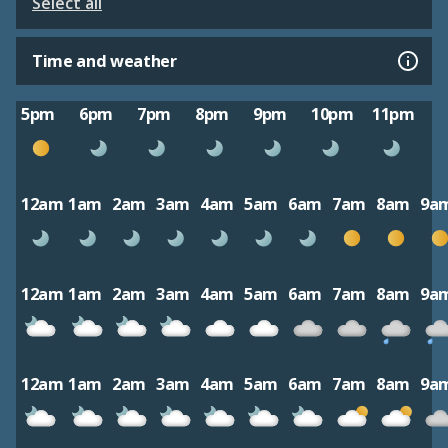
Select all
Time and weather
5pm
6pm
7pm
8pm
9pm
10pm
11pm
12am
1am
2am
3am
4am
5am
6am
7am
8am
9a
12am
1am
2am
3am
4am
5am
6am
7am
8am
9a
12am
1am
2am
3am
4am
5am
6am
7am
8am
9a