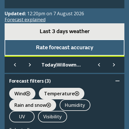
Updated:
12:20pm on 7 August 2026
Forecast explained
Last 3 days weather
Rate forecast accuracy
|
Today
Willowmore
Forecast filters (
3
)
Wind
Temperature
Rain and snow
Humidity
UV
Visibility