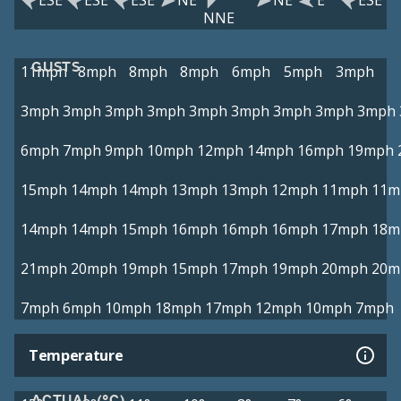
ESE
ESE
ESE
NE
NE
E
ESE
NNE
GUSTS
11mph
8mph
8mph
8mph
6mph
5mph
3mph
3mph
3mph
3mph
3mph
3mph
3mph
3mph
3mph
3mph
6mph
7mph
9mph
10mph
12mph
14mph
16mph
19mph
15mph
14mph
14mph
13mph
13mph
12mph
11mph
11m
14mph
14mph
15mph
16mph
16mph
16mph
17mph
18m
21mph
20mph
19mph
15mph
17mph
19mph
20mph
20m
7mph
6mph
10mph
18mph
17mph
12mph
10mph
7mph
Temperature
ACTUAL (°C)