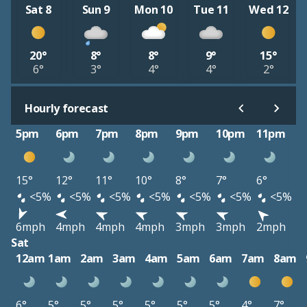
Sat 8
Sun 9
Mon 10
Tue 11
Wed 12
20°
8°
8°
9°
15°
6°
3°
4°
4°
2°
Hourly forecast
5pm
6pm
7pm
8pm
9pm
10pm
11pm
15°
12°
11°
10°
8°
7°
6°
<5%
<5%
<5%
<5%
<5%
<5%
<5%
6mph
4mph
4mph
4mph
3mph
3mph
2mph
Sat
12am
1am
2am
3am
4am
5am
6am
7am
8am
6°
5°
5°
5°
5°
5°
5°
4°
7°