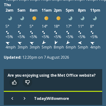
Thu
2am
5am
8am
11am
2pm
5pm
8pm
11pm
5°
3°
5°
14°
18°
17°
11°
8°
<5%
<5%
<5%
<5%
<5%
<5%
<5%
<5%
4mph
3mph
3mph
5mph
8mph
6mph
5mph
4mph
Updated:
12:20pm on 7 August 2026
Are you enjoying using the Met Office website?
|
Today
Willowmore