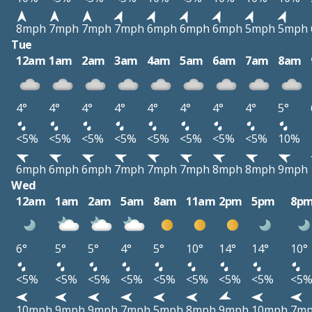
8mph
7mph
7mph
7mph
6mph
6mph
6mph
5mph
5mph
Tue
12am
1am
2am
3am
4am
5am
6am
7am
8am
4°
4°
4°
4°
4°
4°
4°
4°
5°
<5%
<5%
<5%
<5%
<5%
<5%
<5%
<5%
10%
6mph
6mph
6mph
7mph
7mph
7mph
8mph
8mph
9mph
Wed
12am
1am
2am
5am
8am
11am
2pm
5pm
8p
6°
5°
5°
4°
5°
10°
14°
14°
10°
<5%
<5%
<5%
<5%
<5%
<5%
<5%
<5%
<5
10mph
9mph
9mph
7mph
5mph
8mph
9mph
10mph
7m