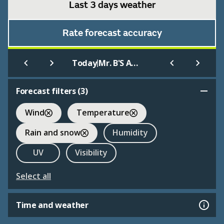
Last 3 days weather
Rate forecast accuracy
|
Today
Mr. B'S Amusements Southend-on-Sea
Forecast filters (
3
)
Wind
Temperature
Rain and snow
Humidity
UV
Visibility
Select all
Time and weather