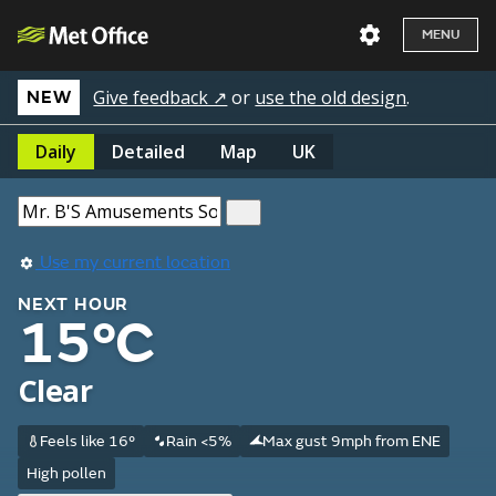
MENU
Give feedback ↗
or
use the old design
.
NEW
Daily
Detailed
Map
UK
Use my current location
NEXT HOUR
15°C
Clear
Feels like 16°
Rain <5%
Max gust 9mph from ENE
High pollen