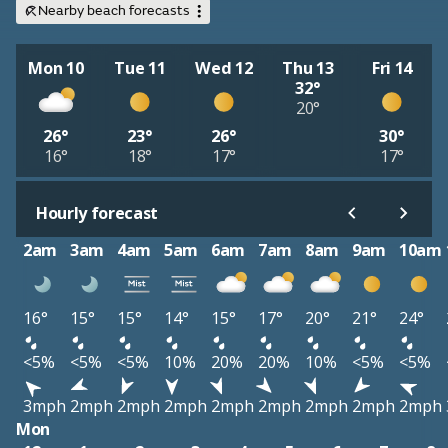
Nearby beach forecasts
Mon 10
Tue 11
Wed 12
Thu 13
Fri 14
32°
20°
26°
23°
26°
30°
16°
18°
17°
17°
Hourly forecast
2am
3am
4am
5am
6am
7am
8am
9am
10am
16°
15°
15°
14°
15°
17°
20°
21°
24°
<5%
<5%
<5%
10%
20%
20%
10%
<5%
<5%
3mph
2mph
2mph
2mph
2mph
2mph
2mph
2mph
2mph
Mon