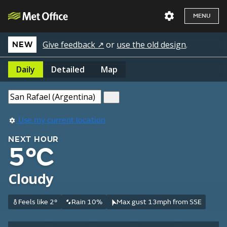
MENU
Give feedback ↗
or
use the old design
.
NEW
Daily
Detailed
Map
Use my current location
NEXT HOUR
5°C
Cloudy
Feels like 2°
Rain 10%
Max gust 13mph from SSE