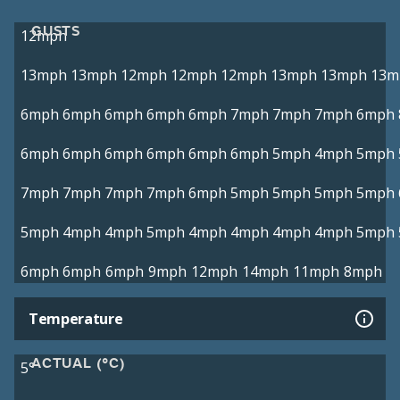
GUSTS
12mph
13mph
13mph
12mph
12mph
12mph
13mph
13mph
13m
6mph
6mph
6mph
6mph
6mph
7mph
7mph
7mph
6mph
6mph
6mph
6mph
6mph
6mph
6mph
5mph
4mph
5mph
7mph
7mph
7mph
7mph
6mph
5mph
5mph
5mph
5mph
5mph
4mph
4mph
5mph
4mph
4mph
4mph
4mph
5mph
6mph
6mph
6mph
9mph
12mph
14mph
11mph
8mph
Temperature
ACTUAL (°C)
5°