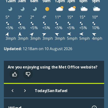
12am
3am
6am
9am
12pm
3pm
6pm
9pm
5°
3°
2°
4°
11°
15°
15°
10°
<5%
<5%
<5%
<5%
<5%
<5%
<5%
10%
3mph
3mph
3mph
3mph
3mph
5mph
5mph
4mph
Updated:
12:18am on 10 August 2026
Are you enjoying using the Met Office website?
|
Today
San Rafael