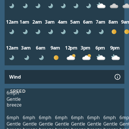
12am
1am
2am
3am
4am
5am
6am
7am
8am
9a
12am
3am
6am
9am
12pm
3pm
6pm
9pm
Wind
SPEED
6mph
Gentle
breeze
6mph
6mph
6mph
6mph
6mph
6mph
6mph
6mp
Gentle
Gentle
Gentle
Gentle
Gentle
Gentle
Gentle
Gent