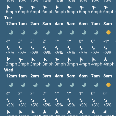
10%
10%
10%
10%
10%
10%
10%
10%
10%
6mph
6mph
6mph
6mph
6mph
6mph
6mph
6mph
6mph
Tue
12am
1am
2am
3am
4am
5am
6am
7am
8am
4°
3°
3°
2°
1°
1°
0°
0°
-1°
<5%
<5%
<5%
<5%
<5%
<5%
<5%
<5%
<5%
3mph
3mph
3mph
3mph
3mph
3mph
4mph
4mph
4mph
Wed
12am
1am
2am
3am
4am
5am
6am
7am
8am
4°
3°
3°
2°
1°
1°
1°
0°
0°
<5%
<5%
<5%
<5%
<5%
<5%
<5%
<5%
<5%