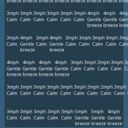
breeze
breeze
breeze
breeze
breeze
breeze
breeze
bre
3mph
3mph
3mph
3mph
3mph
3mph
4mph
4mph
4m
Calm
Calm
Calm
Calm
Calm
Calm
Gentle
Gentle
Gen
breeze
breeze
bre
3mph
4mph
3mph
4mph
3mph
3mph
3mph
3mph
3m
Calm
Gentle
Calm
Gentle
Calm
Calm
Calm
Calm
Cal
breeze
breeze
4mph
4mph
4mph
4mph
3mph
3mph
3mph
3mph
3
Gentle
Gentle
Gentle
Gentle
Calm
Calm
Calm
Calm
C
breeze
breeze
breeze
breeze
3mph
3mph
3mph
3mph
3mph
3mph
2mph
2mph
3mph
Calm
Calm
Calm
Calm
Calm
Calm
Calm
Calm
Calm
3mph
3mph
3mph
3mph
3mph
5mph
5mph
4mph
Calm
Calm
Calm
Calm
Calm
Gentle
Gentle
Gentle
breeze
breeze
breeze