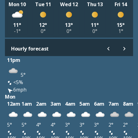
Mon 10
Tue 11
Wed 12
Thu 13
Fri 14
11°
12°
13°
11°
15°
-1°
0°
0°
0°
1°
Hourly forecast
11pm
5°
<5%
6mph
Mon
12am
1am
2am
3am
4am
5am
6am
7am
8am
5°
5°
4°
4°
3°
3°
3°
2°
2°