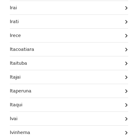
Irai
Irati
Irece
Itacoatiara
Itaituba
Itajai
Itaperuna
Itaqui
Ivai
Ivinhema